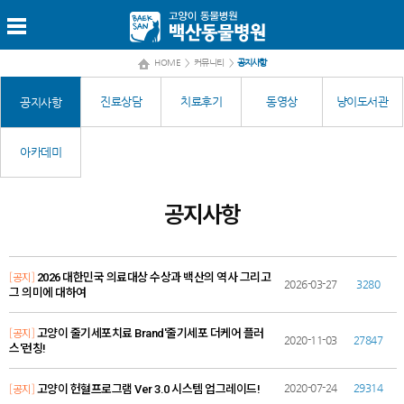
HOME
>
커뮤니티
>
공지사항
진료상담
치료후기
동영상
냥이도서관
공지사항
아카데미
공지사항
[공지]
2026 대한민국 의료대상 수상과 백산의 역사 그리고
2026-03-27
3280
그 의미에 대하여
[공지]
고양이 줄기세포치료 Brand'줄기세포 더케어 플러
2020-11-03
27847
스'런칭!
[공지]
2020-07-24
29314
고양이 헌혈프로그램 Ver 3.0 시스템 업그레이드!