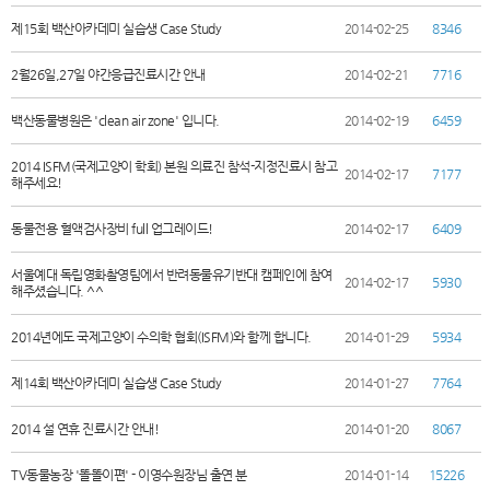
제15회 백산아카데미 실습생 Case Study
2014-02-25
8346
2월26일,27일 야간응급진료시간 안내
2014-02-21
7716
백산동물병원은 'clean air zone' 입니다.
2014-02-19
6459
2014 ISFM(국제고양이 학회) 본원 의료진 참석-지정진료시 참고
2014-02-17
7177
해주세요!
동물전용 혈액검사장비 full 업그레이드!
2014-02-17
6409
서울예대 독립영화촬영팀에서 반려동물유기반대 캠페인에 참여
2014-02-17
5930
해주셨습니다. ^^
2014년에도 국제고양이 수의학 협회(ISFM)와 함께 합니다.
2014-01-29
5934
제14회 백산아카데미 실습생 Case Study
2014-01-27
7764
2014 설 연휴 진료시간 안내!
2014-01-20
8067
TV동물농장 '똘똘이편' - 이영수원장님 출연 분
2014-01-14
15226