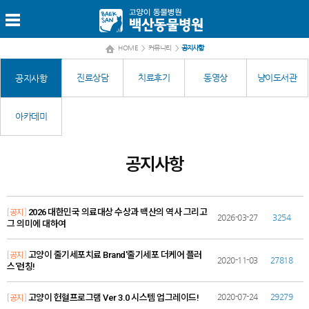
HOME
>
커뮤니티
>
공지사항
진료상담
치료후기
동영상
냥이도서관
공지사항
아카데미
공지사항
[공지]
2026 대한민국 의료대상 수상과 백산의 역사 그리고
2026-03-27
3254
그 의미에 대하여
[공지]
고양이 줄기세포치료 Brand'줄기세포 더케어 플러
2020-11-03
27818
스'런칭!
[공지]
2020-07-24
29279
고양이 헌혈프로그램 Ver 3.0 시스템 업그레이드!