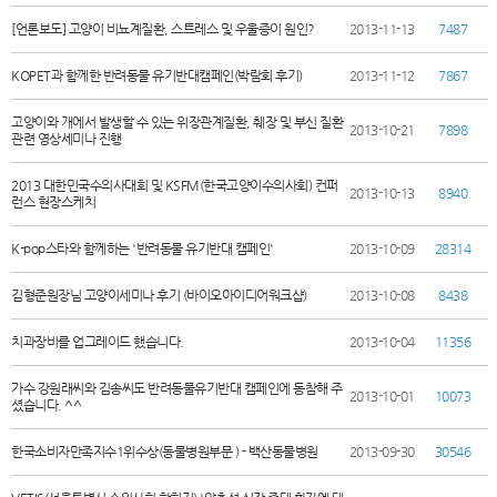
[언론보도] 고양이 비뇨계질환, 스트레스 및 우울증이 원인?
2013-11-13
7487
KOPET과 함께한 반려동물 유기반대캠페인(박람회 후기)
2013-11-12
7867
고양이와 개에서 발생할 수 있는 위장관계질환, 췌장 및 부신 질환
2013-10-21
7898
관련 영상세미나 진행
2013 대한민국수의사대회 및 KSFM(한국고양이수의사회) 컨퍼
2013-10-13
8940
런스 현장스케치
K-pop스타와 함께하는 '반려동물 유기반대 캠페인'
2013-10-09
28314
김형준원장님 고양이세미나 후기 (바이오아이디어워크샵)
2013-10-08
8438
치과장비를 업그레이드 했습니다.
2013-10-04
11356
가수 강원래씨와 김송씨도 반려동물유기반대 캠페인에 동참해 주
2013-10-01
10073
셨습니다. ^^
한국소비자만족지수1위수상(동물병원부문 ) - 백산동물병원
2013-09-30
30546