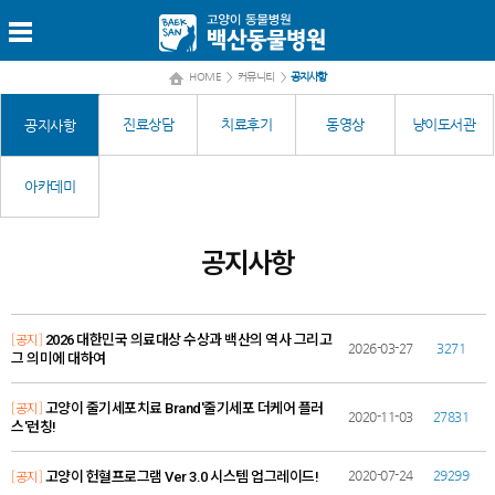
HOME
>
커뮤니티
>
공지사항
진료상담
치료후기
동영상
냥이도서관
공지사항
아카데미
공지사항
[공지]
2026 대한민국 의료대상 수상과 백산의 역사 그리고
2026-03-27
3271
그 의미에 대하여
[공지]
고양이 줄기세포치료 Brand'줄기세포 더케어 플러
2020-11-03
27831
스'런칭!
[공지]
2020-07-24
29299
고양이 헌혈프로그램 Ver 3.0 시스템 업그레이드!