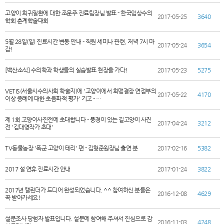
고양이 희귀질환에 대한 조문주 진료팀장님 발표 - 한국임상수의
2017-05-25
3640
학회 춘계학술대회
5월 28일(일) 진료시간 변동 안내 - 직원 세미나 관련, 저녁 7시 마
2017-05-24
3654
감!
[백산소식] 수의학과 학생들의 실습발표 현장을 가다!
2017-05-23
5275
VETIS(서울시수의사회 학술지)에 '고양이에서 회맹결장 연접부의
2017-05-22
4170
이상 증례에 대한 초음파적 평가' 기고 - …
제 1회 고양이사진전에 초대합니다 - 풍경이 있는 길고양이 사진
2017-04-24
3212
전 '김대영작가 초대'
TV동물농장 '폭군 고양이 테리' 편 - 김형준원장님 출연 분
2017-02-16
5382
2017 설 연휴 진료시간 안내
2017-01-24
3822
2017년 캘린더가 드디어 완성되었습니다. ^^ 참여하신 분들은
2016-12-08
4629
꼭 받아가세요!
설문조사 당첨자 발표입니다. 설문에 참여해 주셔서 진심으로 감
2016-11-03
4248